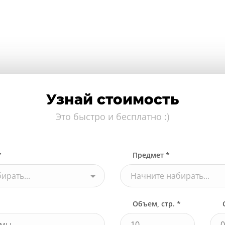
Узнай стоимость
Это быстро и бесплатно :)
*
Предмет *
ирать...
Начните набирать...
Объем, стр. *